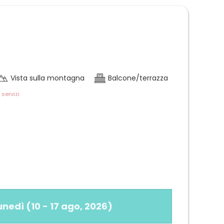
Vista sulla montagna
Balcone/terrazza
 servizi
ellissima vista sulla valle (1° piano)
lunedì
(
10 - 17 ago, 2026
)
pranzo e divano (estraibile), rivolto a sud
o (lavastoviglie, bollitore, macchina da caffè a