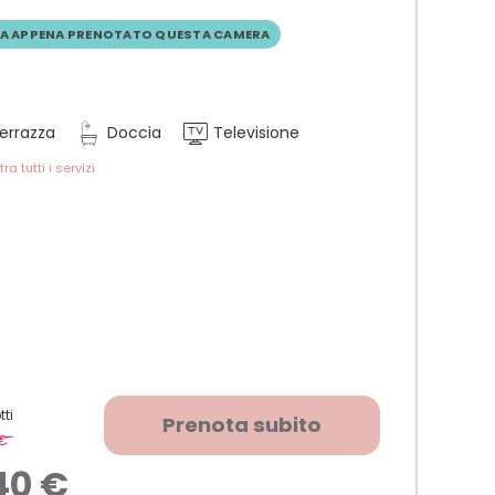
A APPENA PRENOTATO QUESTA CAMERA
errazza
Doccia
Televisione
ra tutti i servizi
 a sud
hotel sulla valle (7° e 8° piano)
tti
Prenota subito
to estraibile
 €
-
10 %
gacapelli e specchio per trucco
40 €