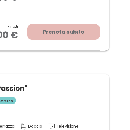
Wi-Fi, TV a schermo piatto, piccolo frigorifero
eggermente dalla camera)
7 notti
Prenota subito
00 €
Passion"
CAMERA
errazza
Doccia
Televisione