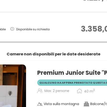
+ Molto tranquilla
+ Aria condizionata, cassaforte, telefono, 
+ Posto auto in garage sotterraneo
(Le foto e lo schizzo possono differire l
3.358,
bile
Disponibile su richiesta
Camere non disponibili per le date desiderate
Premium Junior Suite "
QUALCUNO HA APPENA PRENOTATO QUESTA 
2
Max: 2 persone
40
m
Vista sulla montagna
Balcone/t