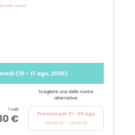
ra tutti i servizi
to a sud
ore vista (3° piano)
lunedì
(
10 - 17 ago, 2026
)
gacapelli e specchio per trucco
Scegliete una delle nostre
alternative:
7 notti
Wi-Fi, TV a schermo piatto, piccolo frigorifero
Prenota per
21 - 28 ago
80 €
venerdì - venerdì