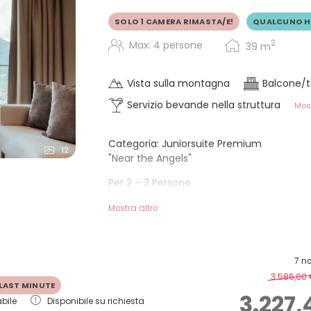
SOLO 1 CAMERA RIMASTA/E!
QUALCUNO H
2
Max: 4 persone
39
m
Vista sulla montagna
Balcone/t
Servizio bevande nella struttura
Most
Categoria: Juniorsuite Premium
12
"Near the Angels"
Per 2 – 3 Persone
Circa 36 m² e circa 8 m² balcone esposto
Mostra altro
Vista: Categoria con la migliore vista dell'
INFORMAZIONI
+ Nuovo nel 2020
7 no
+ Soggiorno con letto a molle + divano let
3.586,00
LAST MINUTE
+ Bagno aperto con doccia walk-in, asciu
3.227,
bile
Disponibile su richiesta
+ WC/bidet separati