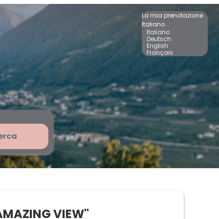
La mia prenotazione
Italiano
Italiano
Deutsch
English
Français
erca
nibili!
"AMAZING VIEW"