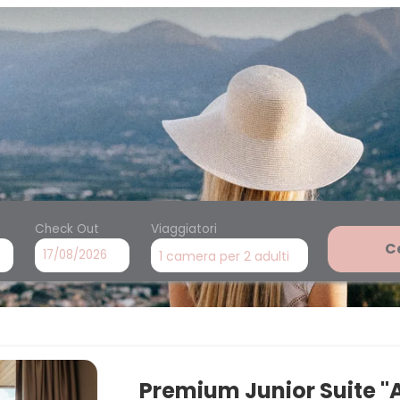
Check Out
Viaggiatori
C
1 camera
per
2 adulti
ang - Le nostre offerte dispo
Premium Junior Suite 