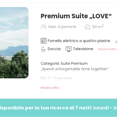
Premium Suite „LOVE“
2
Max: 4 persone
50
m
Fornello elettrico a quattro piastre
Doccia
Televisione
Mostra tutti i
Categoria: Suite Premium
„Spend unforgettable time together“
9
Per 2 – 5 persone
ca. 50 m² + ca. 20 m² di loggia a sud
Mostra altro
Vista: ampio balcone con sdraio sospesa e b
INFORMAZIONI
onibile per la tua ricerca di 7 notti:
lunedì - 
+ Ampio soggiorno separato con tavolo da 
+ Angolo cottura completamente attrezzat