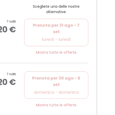
Scegliete una delle nostre
alternative:
le
arati
7 notti
pelli e specchio per trucco
Prenota per
31 ago - 7
20 €
 Wi-Fi, TV a schermo piatto
set
più grandi
lunedì - lunedì
a non nuovo
Mostra tutte le offerte
7 notti
Prenota per
30 ago - 6
20 €
set
domenica - domenica
Mostra tutte le offerte